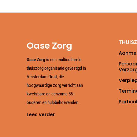
THUIS
Oase Zorg
Aanme
Oase Zorg
is een multiculturele
Persoon
thuiszorg organisatie gevestigd in
Verzor
Amsterdam Oost, die
Verple
hoogwaardige zorg verricht aan
Termin
kwetsbare en eenzame 55+
Particu
ouderen en hulpbehoevenden.
Lees verder