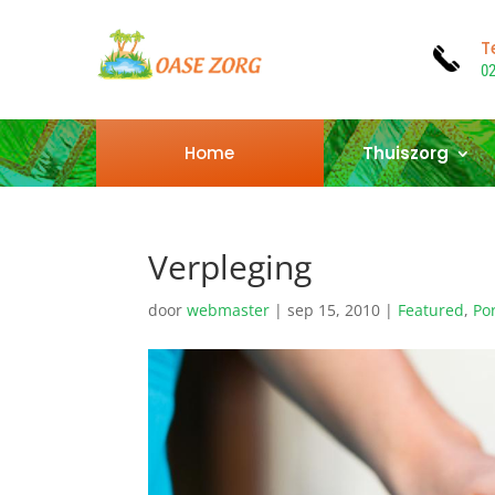
T
0
Home
Thuiszorg
Verpleging
door
webmaster
|
sep 15, 2010
|
Featured
,
Por