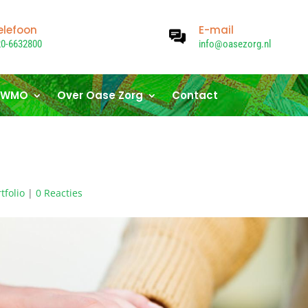
elefoon
E-mail
20-6632800
info@oasezorg.nl
WMO
Over Oase Zorg
Contact
tfolio
|
0 Reacties