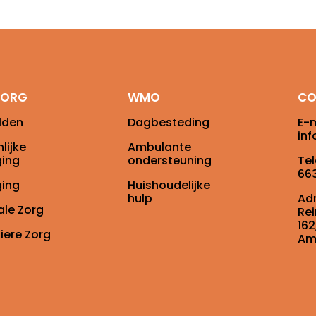
ZORG
WMO
CO
lden
Dagbesteding
E-m
in
lijke
Ambulante
ging
ondersteuning
Te
66
ging
Huishoudelijke
hulp
Adr
ale Zorg
Re
162
liere Zorg
Am