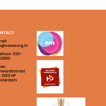
NTACT
ail:
fo@oasezorg.nl
lefoon:
020-
32800
es:
inwardtstraat
, 1093 HP
sterdam